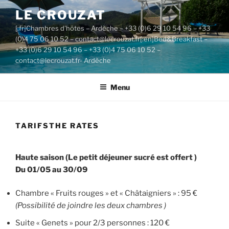
Aller
LE CROUZAT
au
[:fr]Chambres d'hôtes – Ardèche – +33 (0)6 29 10 54 96 – +33
contenu
(0)4 75 06 10 52 – contact@lecrouzat.fr[:en]Bed&Breakfast –
principal
+33 (0)6 29 10 54 96 – +33 (0)4 75 06 10 52 –
contact@lecrouzat.fr- Ardèche
Menu
TARIFS
THE RATES
Haute saison (Le petit déjeuner sucré est offert )
Du 01/05 au 30/09
Chambre « Fruits rouges » et « Châtaigniers » : 95 €
(Possibilité de joindre les deux chambres )
Suite « Genets » pour 2/3 personnes : 120 €