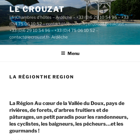
Aller
LE CROUZAT
au
[:fr]Chambres d'hôtes – Ardèche – +33 (0)6 29 10 54 96 – +33
contenu
(0)4 75 06 10 52 – contact@lecrouzat.fr[:en]Bed&Breakfast –
principal
+33 (0)6 29 10 54 96 – +33 (0)4 75 06 10 52 –
contact@lecrouzat.fr- Ardèche
Menu
LA RÉGION
THE REGION
La Région
Au cœur de la Vallée du Doux, pays de
rivières, de forets, d’arbres fruitiers et de
pâturages, un petit paradis pour les randonneurs,
les cyclistes, les baigneurs, les pécheurs…et les
gourmands !