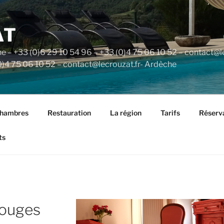
AT
he – +33 (0)6 29 10 54 96 – +33 (0)4 75 06 10 52 – contact@
0)4 75 06 10 52 – contact@lecrouzat.fr- Ardèche
chambres
Restauration
La région
Tarifs
Réserv
ts
rouges