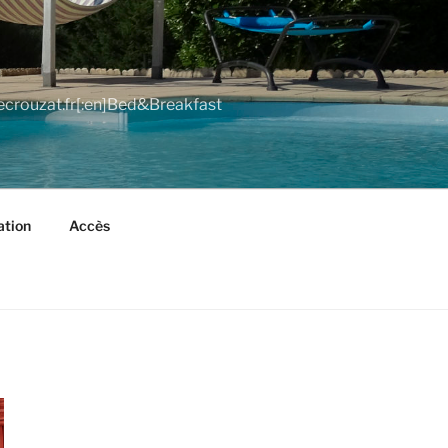
lecrouzat.fr[:en]Bed&Breakfast
ation
Accès